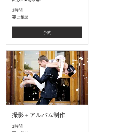
1時間
要
要ご相談
ご
相
談
予約
撮影 + アルバム制作
1時間
要