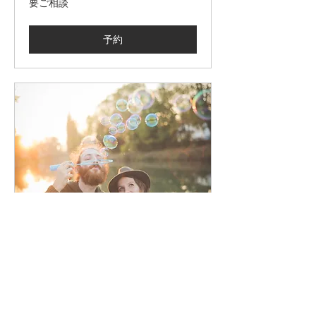
要ご相談
ご
相
談
予約
フォトアルバム制作
1時間
要
要ご相談
ご
相
談